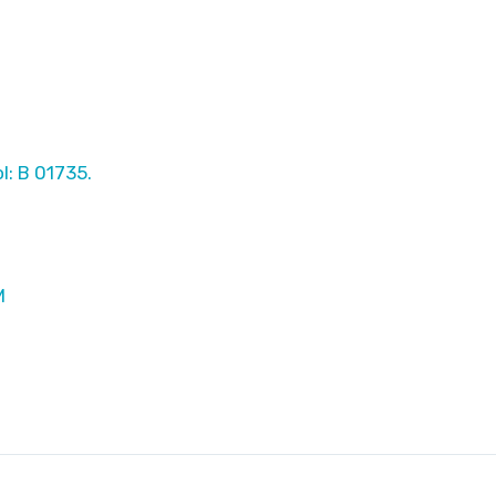
l: B 01735.
M